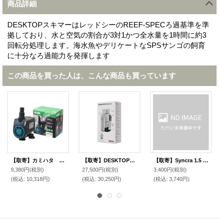
商品詳細
DESKTOPスキマーはレッドシーのREEF-SPECろ過基準を準
拠しており、水と空気の割合が3対1かつ全水量を1時間に約3
回転分処理します。海水魚やデリケートなSPSサンゴの飼育
に十分なろ過能力を発揮します
この商品を買った人は、こんな商品も買っています
【取寄】カミハタ ネワジェット NJ1700 50hz
【取寄】DESKTOPスキマー 60Hz
【取寄】Syncra 1.5 インペラー 50Hz
9,380円
(税別)
27,500円
(税別)
3,400円
(税別)
(税込
:
10,318円)
(税込
:
30,250円)
(税込
:
3,740円)