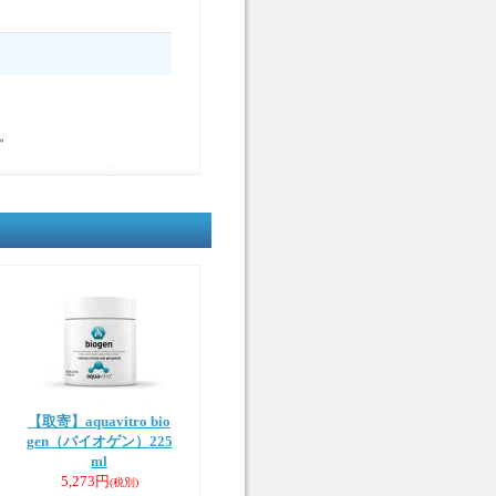
。
【取寄】aquavitro bio
gen（バイオゲン）225
ml
5,273円
(税別)