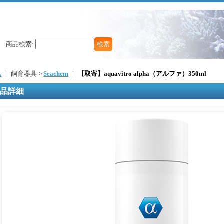
商品検索
:
ム
｜ 飼育器具 >
Seachem
｜
【取寄】aquavitro alpha（アルファ）350ml
品詳細