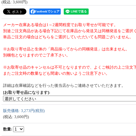
(税込
:
3,600円
)
Facebookでシェア
メーカー在庫ある場合は1～2週間程度でお取り寄せが可能です。
別途ご注文商品がある場合下記にて在庫品から発送又は同梱発送をご選択
単品ご注文の場合はどちらをご選択していただいても問題ございません。
※お取り寄せ品と生体の「商品揃ってからの同梱発送」は出来ません。
別梱包となりますのでご了承下さい。
※お取寄せ品のキャンセルは不可となりますので、よくご検討の上ご注文
またご注文時の数量なども間違いの無いようご注意下さい。
詳細は在庫確認などを行った後当店からご連絡させていただきます。
[お取り寄せ品になります]
:
販売価格
:
3,273円
(税別)
(税込
:
3,600円
)
数量
: