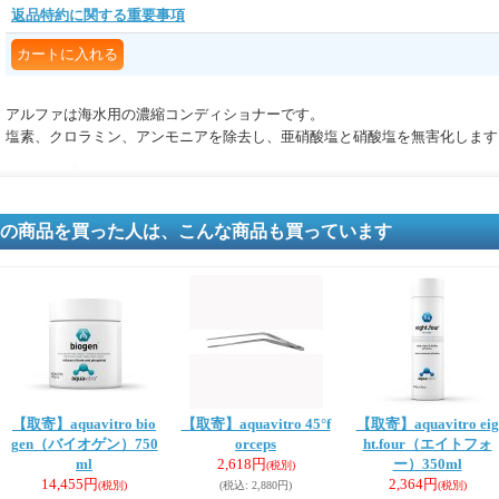
返品特約に関する重要事項
アルファは海水用の濃縮コンディショナーです。
塩素、クロラミン、アンモニアを除去し、亜硝酸塩と硝酸塩を無害化します
の商品を買った人は、こんな商品も買っています
【取寄】aquavitro bio
【取寄】aquavitro 45°f
【取寄】aquavitro eig
gen（バイオゲン）750
orceps
ht.four（エイトフォ
ml
2,618円
ー）350ml
(税別)
14,455円
2,364円
(税別)
(税込
:
2,880円)
(税別)