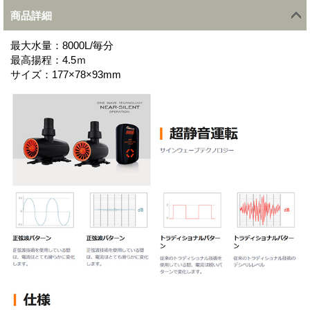
商品詳細
最大水量：8000L/毎分
最高揚程：4.5ｍ
サイズ：177×78×93mm