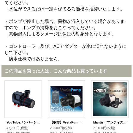
てください。
水位ができるだけ一定を保てるろ過槽を推奨いたします。
・ポンプが停止した場合、異物が混入している場合がありま
すので、ポンプの清掃をおこなってください。
異物混入によるダメージは保証の対象外となります。
・コントローラー及び、ACアダプターが水に濡れないように
して下さい。
防水仕様ではありません。
この商品を買った人は、こんな商品も買っています
YouTubeメンバーシップ限定RedSea ReefRun 7000DC ポンプ 要コントローラー
【取寄】VestaPump B060 6000L/h
Mantis（マンティス）DCポンプ MTP020（最大流量2000L/h）
47,700円
(税別)
28,500円
(税別)
21,400円
(税別)