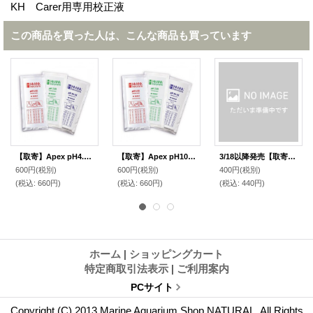
KH Carer用専用校正液
この商品を買った人は、こんな商品も買っています
【取寄】Apex pH4.00校正液
【取寄】Apex pH10.00校正液
3/18以降発売【取寄】Camoer KH Carer用 PH4.01校正液 使い切り
600円
(税別)
600円
(税別)
400円
(税別)
(税込
:
660円)
(税込
:
660円)
(税込
:
440円)
ホーム
|
ショッピングカート
特定商取引法表示
|
ご利用案内
PCサイト
Copyright (C) 2013 Marine Aquarium Shop NATURAL. All Rights