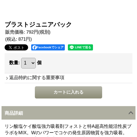
ブラストジュニアバック
販売価格
:
792円
(税別)
(税込
:
871円
)
Facebookでシェア
数量
:
個
返品特約に関する重要事項
商品詳細
リン酸塩ケイ酸塩強力吸着剤フォストと特A超高性能活性炭ブ
ラボをMIX。Wのパワーでコケの発生原因物質を強力吸着。