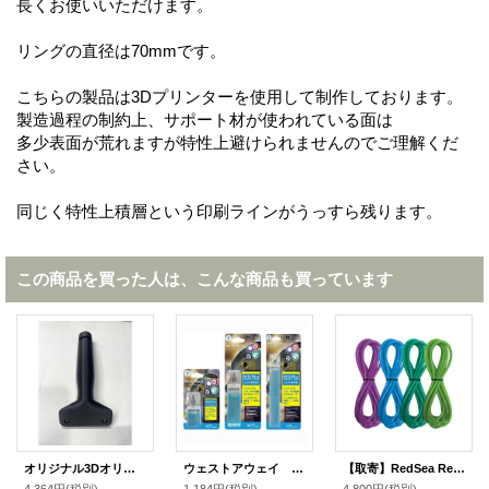
長くお使いいただけます。
リングの直径は70mmです。
こちらの製品は3Dプリンターを使用して制作しております。
製造過程の制約上、サポート材が使われている面は
多少表面が荒れますが特性上避けられませんのでご理解くだ
さい。
同じく特性上積層という印刷ラインがうっすら残ります。
この商品を買った人は、こんな商品も買っています
オリジナル3Dオリジナルスクレイパーアクリル水槽用
ウェストアウェイ ジェルS 海水用
【取寄】RedSea ReefDose チューブ4色各3ｍ 青/緑
4,364円
(税別)
1,184円
(税別)
4,800円
(税別)