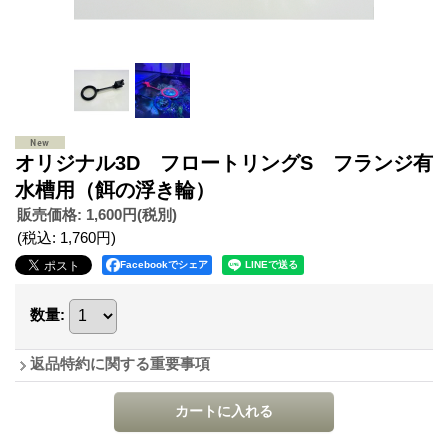
オリジナル3D フロートリングS フランジ有
水槽用（餌の浮き輪）
販売価格
:
1,600円
(税別)
(税込
:
1,760円
)
Facebookでシェア
数量
:
返品特約に関する重要事項