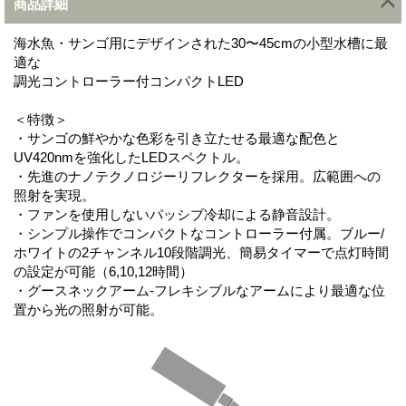
商品詳細
海水魚・サンゴ用にデザインされた30〜45cmの小型水槽に最
適な
調光コントローラー付コンパクトLED
＜特徴＞
・サンゴの鮮やかな色彩を引き立たせる最適な配色と
UV420nmを強化したLEDスペクトル。
・先進のナノテクノロジーリフレクターを採用。広範囲への
照射を実現。
・ファンを使用しないパッシブ冷却による静音設計。
・シンプル操作でコンパクトなコントローラー付属。ブルー/
ホワイトの2チャンネル10段階調光、簡易タイマーで点灯時間
の設定が可能（6,10,12時間）
・グースネックアーム-フレキシブルなアームにより最適な位
置から光の照射が可能。