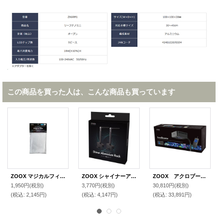
この商品を買った人は、こんな商品も買っています
ZOOX マジカルフィルター（ハニカムフィルターサンプル付き）
ZOOX シャイナーアルミニウムラック
ZOOX アクロブースター
1,950円
(税別)
3,770円
(税別)
30,810円
(税別)
(税込
:
2,145円)
(税込
:
4,147円)
(税込
:
33,891円)