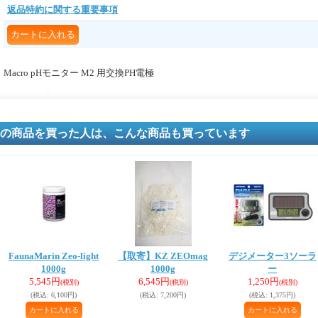
返品特約に関する重要事項
Macro pHモニター M2 用交換PH電極
の商品を買った人は、こんな商品も買っています
FaunaMarin Zeo-light
【取寄】KZ ZEOmag
デジメーター3ソーラ
1000g
1000g
ー
5,545円
6,545円
1,250円
(税別)
(税別)
(税別)
(税込
:
6,100円)
(税込
:
7,200円)
(税込
:
1,375円)