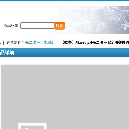
商品検索
:
ム
｜ 飼育器具 >
モニター・水温計
｜
【取寄】Macro pHモニター M2 用交換
品詳細