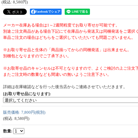
(税込
:
8,580円
)
Facebookでシェア
メーカー在庫ある場合は1～2週間程度でお取り寄せが可能です。
別途ご注文商品がある場合下記にて在庫品から発送又は同梱発送をご選択
単品ご注文の場合はどちらをご選択していただいても問題ございません。
※お取り寄せ品と生体の「商品揃ってからの同梱発送」は出来ません。
別梱包となりますのでご了承下さい。
※お取寄せ品のキャンセルは不可となりますので、よくご検討の上ご注文
またご注文時の数量なども間違いの無いようご注意下さい。
詳細は在庫確認などを行った後当店からご連絡させていただきます。
[お取り寄せ品になります]
:
販売価格
:
7,800円
(税別)
(税込
:
8,580円
)
数量
: