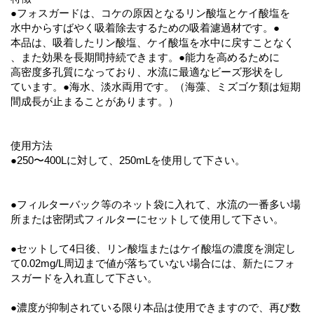
●フォスガードは、コケの原因となるリン酸塩とケイ酸塩を
水中からすばやく吸着除去するための吸着濾過材です。●
本品は、吸着したリン酸塩、ケイ酸塩を水中に戻すことなく
、また効果を長期間持続できます。●能力を高めるために
高密度多孔質になっており、水流に最適なビーズ形状をし
ています。●海水、淡水両用です。（海藻、ミズゴケ類は短期
間成長が止まることがあります。）
使用方法
●250〜400Lに対して、250mLを使用して下さい。
●フィルターバック等のネット袋に入れて、水流の一番多い場
所または密閉式フィルターにセットして使用して下さい。
●セットして4日後、リン酸塩またはケイ酸塩の濃度を測定し
て0.02mg/L周辺まで値が落ちていない場合には、新たにフォ
スガードを入れ直して下さい。
●濃度が抑制されている限り本品は使用できますので、再び数