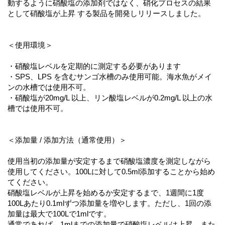
動するように硝酸塩の添加剤ではなく、硝化プロセスの結果
として硝酸塩が上昇 する製品を開発しリリースしました。
＜使用環境＞
・硝酸塩レベルを定期的に測定する必要があります
・SPS、LPS を含むサンゴ水槽のみ使用可能。海水魚がメイ
ンの水槽では使用不可。
・硝酸塩が20mg/L 以上、リン酸塩レベルが0.2mg/L 以上の水
槽では使用不可。
＜添加量 / 添加方法（通常使用）＞
使用当初の添加量が安定するまで硝酸塩濃度を測定しながら
使用してください。100Lに対して0.5ml添加することから始め
てください。
硝酸塩レベルが上昇を始めるか安定するまで、1週間に1度
100Lあたり0.1mlずつ添加量を増やします。ただし、1回の添
加量は最大で100Lで1mlです。
通常であれば、1mlまでの添加量で硝酸塩レベルは上昇、また