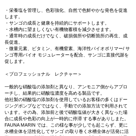
・栄養塩を管理し、色彩強化、自然で色鮮やかな発色を促進
します。
・サンゴの成長と健康を持続的にサポートします。
・水槽内に望ましくない有機物蓄積を減少させます。
・通常時の成長だけでなく、破損個所や切断箇所の再生、成
長促進。
・微量元素、ビタミン、有機窒素、海洋性バイオポリマー/ サ
ンゴ専用バイオ モジュレーターを配合、サンゴに直接代謝を
促します。
＜プロフェッショナル レクチャー＞
一般的な硝酸塩の添加剤と異なり、アンモニア側からアプロ
ーチし、結果的に硝酸塩濃度を高める製品です。
他社製の硝酸塩の添加剤を使用しているお客様の多くはドー
ジングポンプなどではなく、手動での添加方法で利用されて
います。その為、添加前と後で硝酸塩値が大きく異なった場
合に成長や色彩の向上が一時的に停滞 する事がありしまた。
FAUNA MARIN では、この様な事が少しでも起こらず、更に
水槽全体を活性化してサンゴ の取り巻く水槽全体が活発に活