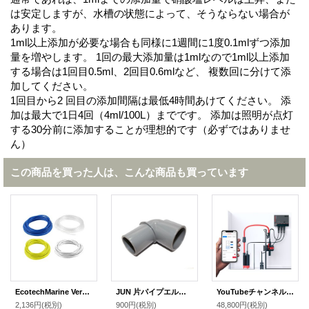
は安定しますが、水槽の状態によって、そうならない場合が
あります。
1ml以上添加が必要な場合も同様に1週間に1度0.1mlずつ添加
量を増やします。 1回の最大添加量は1mlなので1ml以上添加
する場合は1回目0.5ml、2回目0.6mlなど、 複数回に分けて添
加してください。
1回目から2 回目の添加間隔は最低4時間あけてください。 添
加は最大で1日4回（4ml/100L）までです。 添加は照明が点灯
する30分前に添加することが理想的です（必ずではありませ
ん）
この商品を買った人は、こんな商品も買っています
EcotechMarine Versa チューブ 透明 7.6ｍ
JUN 片パイプエルボ40A
YouTubeチャンネルメンバーシップRedSea ReefATO+
2,136円
(税別)
900円
(税別)
48,800円
(税別)