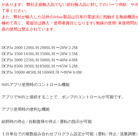
があります。 弊社正規輸入品でない並行輸入品に対してのパーツ供給、サ
了承ください。
また、弊社が輸入した以外のJebao製品は日本の電波法に抵触する無線機器
極めて高く、電波法は購入・使用者責任となります( 無線の使用/ 未使用問
器の使用は禁止されています。
DCP3e 2000 1200L/H 2000L/H 〜20W 2.2M
DCP3e 3500 1650L/H 3500L/H 〜28W 3.5M
DCP3e 5000 2250L/H 5000L/H 〜40W 4.0M
DCP3e 8500 3950L/H 8500L/H 〜65W 5.2M
DCP3e 10000 4850L/H 10000L/H 〜80W 6.0M
WiFiアプリ使用時のコントロール機能
アプリでWiFiと接続することで、ポンプのコントロールが可能です。
アプリ使用時の便利な機能
給餌時の停止 / 自動復帰や停止 / 運転の指示が可能
１分単位での複数組み合わせプログラム設定が可能（運転 / 停止 / 流量調整