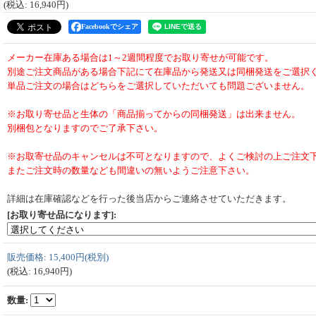
(税込
:
16,940円
)
Facebookでシェア
メーカー在庫ある場合は1～2週間程度でお取り寄せが可能です。
別途ご注文商品がある場合下記にて在庫品から発送又は同梱発送をご選択
単品ご注文の場合はどちらをご選択していただいても問題ございません。
※お取り寄せ品と生体の「商品揃ってからの同梱発送」は出来ません。
別梱包となりますのでご了承下さい。
※お取寄せ品のキャンセルは不可となりますので、よくご検討の上ご注文
またご注文時の数量なども間違いの無いようご注意下さい。
詳細は在庫確認などを行った後当店からご連絡させていただきます。
[お取り寄せ品になります]
:
販売価格
:
15,400円
(税別)
(税込
:
16,940円
)
数量
: