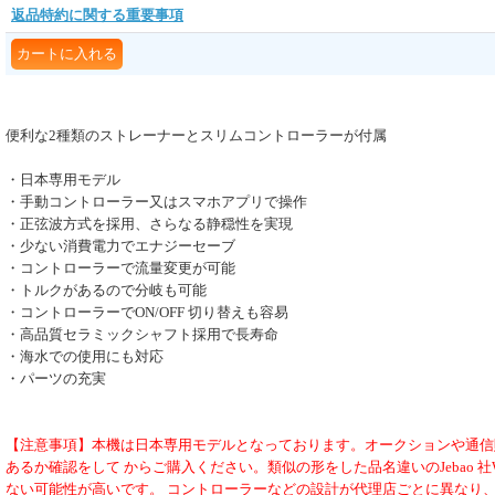
返品特約に関する重要事項
便利な2種類のストレーナーとスリムコントローラーが付属
・日本専用モデル
・手動コントローラー又はスマホアプリで操作
・正弦波方式を採用、さらなる静穏性を実現
・少ない消費電力でエナジーセーブ
・コントローラーで流量変更が可能
・トルクがあるので分岐も可能
・コントローラーでON/OFF 切り替えも容易
・高品質セラミックシャフト採用で長寿命
・海水での使用にも対応
・パーツの充実
【注意事項】本機は日本専用モデルとなっております。オークションや通信販
あるか確認をして からご購入ください。類似の形をした品名違いのJebao 社W
ない可能性が高いです。 コントローラーなどの設計が代理店ごとに異なり