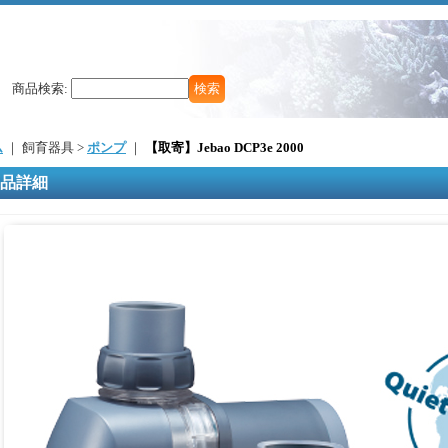
商品検索
:
ム
｜ 飼育器具 >
ポンプ
｜
【取寄】Jebao DCP3e 2000
品詳細