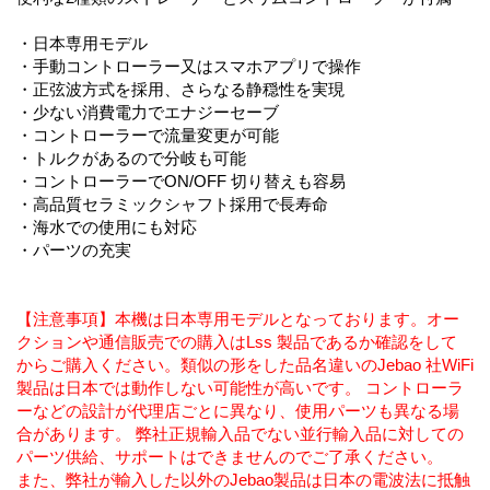
・日本専用モデル
・手動コントローラー又はスマホアプリで操作
・正弦波方式を採用、さらなる静穏性を実現
・少ない消費電力でエナジーセーブ
・コントローラーで流量変更が可能
・トルクがあるので分岐も可能
・コントローラーでON/OFF 切り替えも容易
・高品質セラミックシャフト採用で長寿命
・海水での使用にも対応
・パーツの充実
【注意事項】本機は日本専用モデルとなっております。オー
クションや通信販売での購入はLss 製品であるか確認をして
からご購入ください。類似の形をした品名違いのJebao 社WiFi
製品は日本では動作しない可能性が高いです。 コントローラ
ーなどの設計が代理店ごとに異なり、使用パーツも異なる場
合があります。 弊社正規輸入品でない並行輸入品に対しての
パーツ供給、サポートはできませんのでご了承ください。
また、弊社が輸入した以外のJebao製品は日本の電波法に抵触