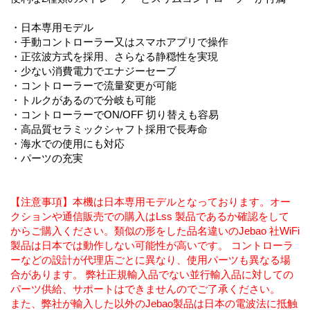
・日本専用モデル
・手動コントローラー又はスマホアプリで操作
・正弦波方式を採用、さらなる静穏性を実現
・少ない消費電力でエナジーセーブ
・コントローラーで流量変更が可能
・トルクがあるので分岐も可能
・コントローラーでON/OFF 切り替えも容易
・高品質セラミックシャフト採用で長寿命
・海水での使用にも対応
・パーツの充実
【注意事項】本機は日本専用モデルとなっております。オー
クションや通信販売での購入はLss 製品であるか確認をして
からご購入ください。類似の形をした品名違いのJebao 社WiFi
製品は日本では動作しない可能性が高いです。 コントローラ
ーなどの設計が代理店ごとに異なり、使用パーツも異なる場
合があります。 弊社正規輸入品でない並行輸入品に対しての
パーツ供給、サポートはできませんのでご了承ください。
また、弊社が輸入した以外のJebao製品は日本の電波法に抵触