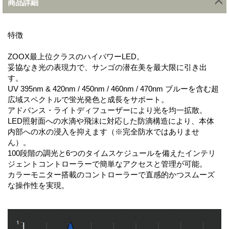
商品詳細
特徴
ZOOX最上位クラスのハイパワーLED。
妥協なき光の表現力で、サンゴの潜在美を最大限に引き出
す。
UV 395nm & 420nm / 450nm / 460nm / 470nm ブルーを含む超
広域スペクトルで蛍光発色と成長をサポート。
アドバンス・ライトディフューザーにより光を均一拡散。
LED照射面への水滴や飛沫に対応した防滴構造により、本体
内部への水の浸入を抑えます（※完全防水ではありませ
ん）。
100段階の調光と6つのタイムスケジュールを備えたインテリ
ジェントコントローラーで簡単なアクセスと管理が可能。
カラーモニター搭載のコントローラーで直感的かつスムーズ
な操作性を実現。