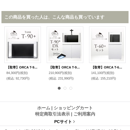
この商品を買った人は、こんな商品も買っています
【取寄】ORCA T-90+ 水槽
【取寄】ORCA T-90+ DXセット 白
【取寄】ORCA T-60+ セット 白
84,300円
(税別)
210,900円
(税別)
141,100円
(税別)
(税込
:
92,730円)
(税込
:
231,990円)
(税込
:
155,210円)
ホーム
|
ショッピングカート
特定商取引法表示
|
ご利用案内
PCサイト