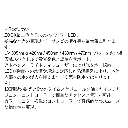
＜ReefUltra＞
ZOOX最上位クラスのハイパワーLED。
妥協なき光の表現力で、サンゴの潜在美を最大限に引き出
す。
UV 395nm & 420nm / 450nm / 460nm / 470nm ブルーを含む超
広域スペクトルで蛍光発色と成長をサポート。
アドバンス・ライトディフューザーにより光を均一拡散。
LED照射面への水滴や飛沫に対応した防滴構造により、本体
内部への水の浸入を抑えます（※完全防水ではありませ
ん）。
100段階の調光と6つのタイムスケジュールを備えたインテリ
ジェントコントローラーで簡単なアクセスと管理が可能。
カラーモニター搭載のコントローラーで直感的かつスムーズ
な操作性を実現。