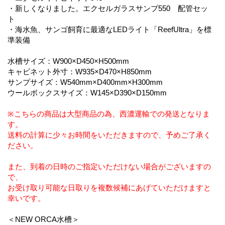
・新しくなりました。エクセルガラスサンプ550 配管セッ
ト
・海水魚、サンゴ飼育に最適なLEDライト「ReefUltra」を標
準装備
水槽サイズ：W900×D450×H500mm
キャビネット外寸：W935×D470×H850mm
サンプサイズ：W540mm×D400mm×H300mm
ウールボックスサイズ：W145×D390×D150mm
※こちらの商品は大型商品の為、西濃運輸での発送となりま
す。
送料の計算に少々お時間をいただきますので、予めご了承く
ださい。
また、到着の日時のご指定いただけない場合がございますの
で、
お受け取り可能な日取りを複数候補にあげていただけますと
幸いです。
＜NEW ORCA水槽＞