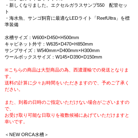
・新しくなりました。エクセルガラスサンプ550 配管セッ
ト
・海水魚、サンゴ飼育に最適なLEDライト「ReefUltra」を標
準装備
水槽サイズ：W600×D450×H500mm
キャビネット外寸：W635×D470×H850mm
サンプサイズ：W540mm×D400mm×H300mm
ウールボックスサイズ：W145×D390×D150mm
※こちらの商品は大型商品の為、西濃運輸での発送となりま
す。
送料の計算に少々お時間をいただきますので、予めご了承く
ださい。
また、到着の日時のご指定いただけない場合がございますの
で、
お受け取り可能な日取りを複数候補にあげていただけますと
幸いです。
＜NEW ORCA水槽＞