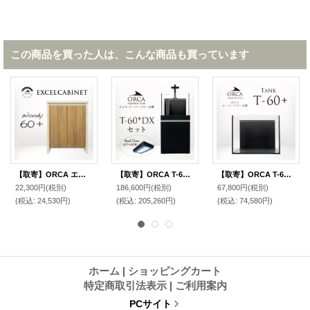
この商品を買った人は、こんな商品も買っています
【取寄】ORCA エクセルキャビネットWoody60+
【取寄】ORCA T-60+ DXセット 黒
【取寄】ORCA T-60+ 水槽
22,300円
(税別)
186,600円
(税別)
67,800円
(税別)
(税込
:
24,530円)
(税込
:
205,260円)
(税込
:
74,580円)
ホーム
|
ショッピングカート
特定商取引法表示
|
ご利用案内
PCサイト