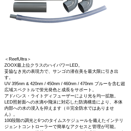
＜ReefUltra＞
ZOOX最上位クラスのハイパワーLED。
妥協なき光の表現力で、サンゴの潜在美を最大限に引き出
す。
UV 395nm & 420nm / 450nm / 460nm / 470nm ブルーを含む超
広域スペクトルで蛍光発色と成長をサポート。
アドバンス・ライトディフューザーにより光を均一拡散。
LED照射面への水滴や飛沫に対応した防滴構造により、本体
内部への水の浸入を抑えます（※完全防水ではありませ
ん）。
100段階の調光と6つのタイムスケジュールを備えたインテリ
ジェントコントローラーで簡単なアクセスと管理が可能。