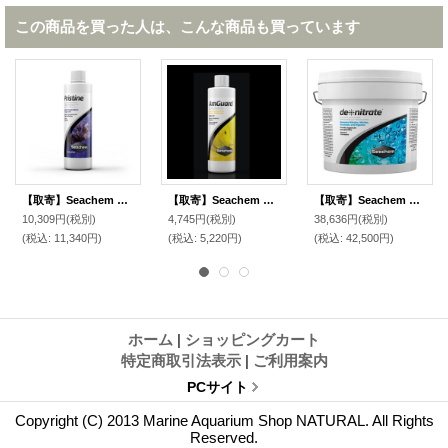
この商品を買った人は、こんな商品も買っています
【取寄】Seachem プリスティン 1000ｍｌ
【取寄】Seachem アムガード 500ｍｌ
【取寄】Seachem デ・ナイトレイト 20L
10,309円
(税別)
4,745円
(税別)
38,636円
(税別)
(税込
:
11,340円)
(税込
:
5,220円)
(税込
:
42,500円)
ホーム
|
ショッピングカート
特定商取引法表示
|
ご利用案内
PCサイト
Copyright (C) 2013 Marine Aquarium Shop NATURAL. All Rights
Reserved.