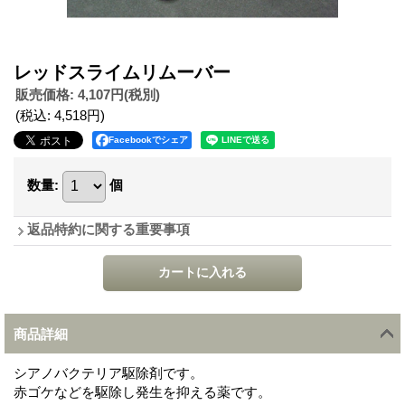
レッドスライムリムーバー
販売価格
:
4,107円
(税別)
(税込
:
4,518円
)
Facebookでシェア
数量
:
個
返品特約に関する重要事項
商品詳細
シアノバクテリア駆除剤です。
赤ゴケなどを駆除し発生を抑える薬です。