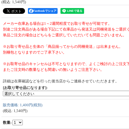
(税込
:
1,540円
)
Facebookでシェア
メーカー在庫ある場合は1～2週間程度でお取り寄せが可能です。
別途ご注文商品がある場合下記にて在庫品から発送又は同梱発送をご選択
単品ご注文の場合はどちらをご選択していただいても問題ございません。
※お取り寄せ品と生体の「商品揃ってからの同梱発送」は出来ません。
別梱包となりますのでご了承下さい。
※お取寄せ品のキャンセルは不可となりますので、よくご検討の上ご注文
またご注文時の数量なども間違いの無いようご注意下さい。
詳細は在庫確認などを行った後当店からご連絡させていただきます。
[お取り寄せ品になります]
:
販売価格
:
1,400円
(税別)
(税込
:
1,540円
)
数量
: