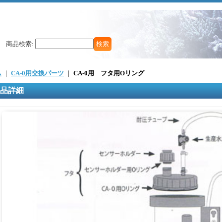
商品検索
:
ム
｜
CA-0用交換パーツ
｜
CA-0用 フタ用Oリング
品詳細