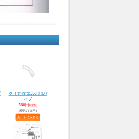
プ
クリア45°エルボ13パ
イプ
560円
(税別)
(税込
:
616円)