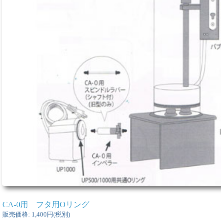
CA-0用 フタ用Oリング
販売価格
:
1,400円
(税別)