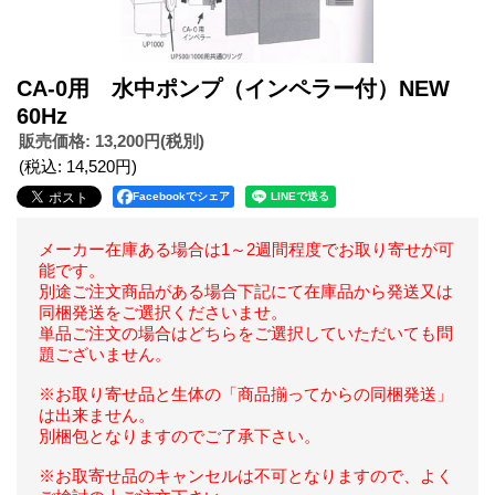
CA-0用 水中ポンプ（インペラー付）NEW
60Hz
販売価格
:
13,200円
(税別)
(税込
:
14,520円
)
Facebookでシェア
メーカー在庫ある場合は1～2週間程度でお取り寄せが可
能です。
別途ご注文商品がある場合下記にて在庫品から発送又は
同梱発送をご選択くださいませ。
単品ご注文の場合はどちらをご選択していただいても問
題ございません。
※お取り寄せ品と生体の「商品揃ってからの同梱発送」
は出来ません。
別梱包となりますのでご了承下さい。
※お取寄せ品のキャンセルは不可となりますので、よく