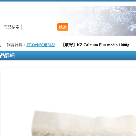
商品検索
:
ム
｜ 飼育器具 >
ZEOvit関連商品
｜
【取寄】KZ Calcium Plus media 1000g
品詳細