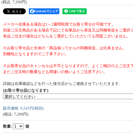
(税込
:
7,200円
)
Facebookでシェア
メーカー在庫ある場合は1～2週間程度でお取り寄せが可能です。
別途ご注文商品がある場合下記にて在庫品から発送又は同梱発送をご選択
単品ご注文の場合はどちらをご選択していただいても問題ございません。
※お取り寄せ品と生体の「商品揃ってからの同梱発送」は出来ません。
別梱包となりますのでご了承下さい。
※お取寄せ品のキャンセルは不可となりますので、よくご検討の上ご注文
またご注文時の数量なども間違いの無いようご注意下さい。
詳細は在庫確認などを行った後当店からご連絡させていただきます。
[お取り寄せ品になります]
:
販売価格
:
6,545円
(税別)
(税込
:
7,200円
)
数量
:
個