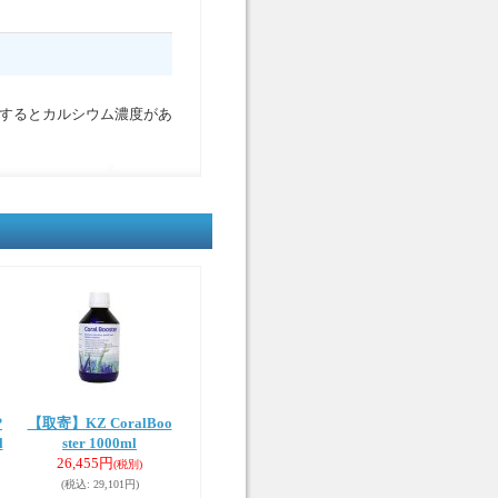
するとカルシウム濃度があ
P
【取寄】KZ CoralBoo
l
ster 1000ml
26,455円
(税別)
(税込
:
29,101円)