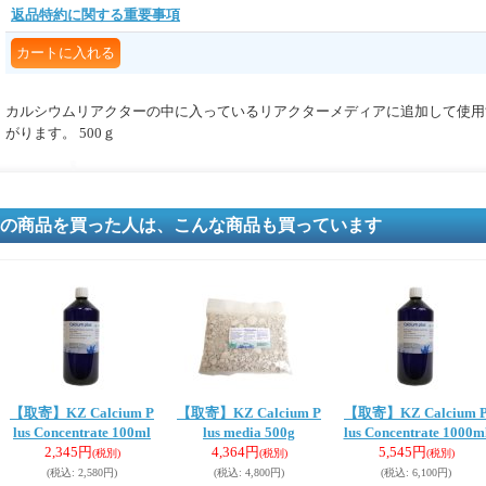
返品特約に関する重要事項
カルシウムリアクターの中に入っているリアクターメディアに追加して使用
がります。 500ｇ
の商品を買った人は、こんな商品も買っています
【取寄】KZ Calcium P
【取寄】KZ Calcium P
【取寄】KZ Calcium 
lus Concentrate 100ml
lus media 500g
lus Concentrate 1000m
2,345円
4,364円
5,545円
(税別)
(税別)
(税別)
(税込
:
2,580円)
(税込
:
4,800円)
(税込
:
6,100円)