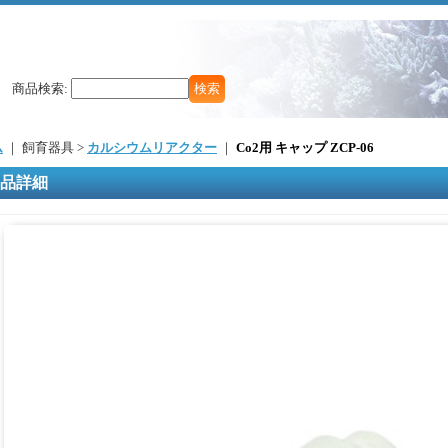
商品検索
:
ム
｜ 飼育器具 >
カルシウムリアクター
｜
Co2用 キャップ ZCP-06
品詳細