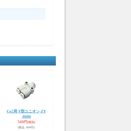
Co2用 Y型ユニオン ZY
-0606
549円
(税別)
(税込
:
604円)