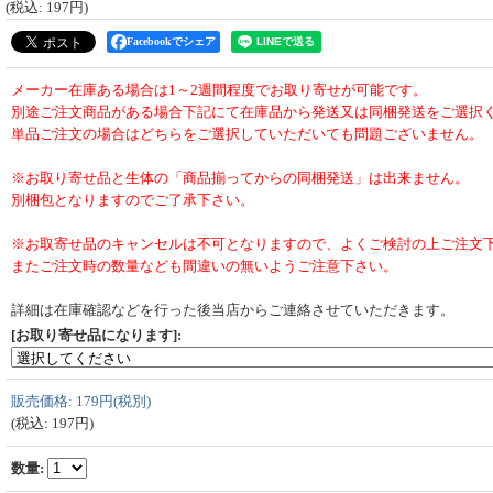
(税込
:
197円
)
Facebookでシェア
メーカー在庫ある場合は1～2週間程度でお取り寄せが可能です。
別途ご注文商品がある場合下記にて在庫品から発送又は同梱発送をご選択
単品ご注文の場合はどちらをご選択していただいても問題ございません。
※お取り寄せ品と生体の「商品揃ってからの同梱発送」は出来ません。
別梱包となりますのでご了承下さい。
※お取寄せ品のキャンセルは不可となりますので、よくご検討の上ご注文
またご注文時の数量なども間違いの無いようご注意下さい。
詳細は在庫確認などを行った後当店からご連絡させていただきます。
[お取り寄せ品になります]
:
販売価格
:
179円
(税別)
(税込
:
197円
)
数量
: