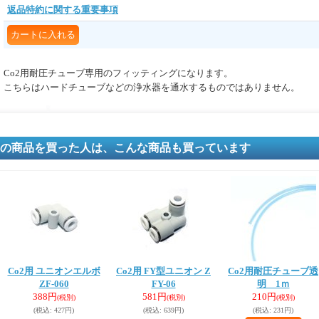
返品特約に関する重要事項
Co2用耐圧チューブ専用のフィッティングになります。
こちらはハードチューブなどの浄水器を通水するものではありません。
の商品を買った人は、こんな商品も買っています
Co2用 ユニオンエルボ
Co2用 FY型ユニオン Z
Co2用耐圧チューブ透
ZF-060
FY-06
明 1ｍ
388円
581円
210円
(税別)
(税別)
(税別)
(税込
:
427円)
(税込
:
639円)
(税込
:
231円)