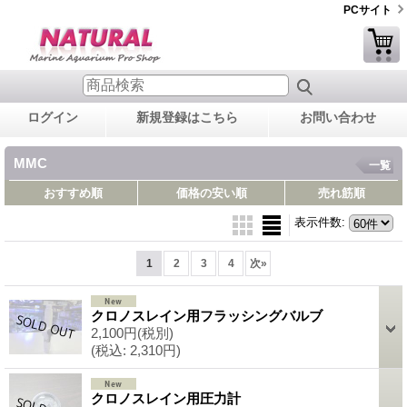
PCサイト
ログイン
新規登録はこちら
お問い合わせ
MMC
一覧
おすすめ順
価格の安い順
売れ筋順
表示件数
:
1
2
3
4
次
»
クロノスレイン用フラッシングバルブ
2,100円
(税別)
(税込
:
2,310円)
クロノスレイン用圧力計