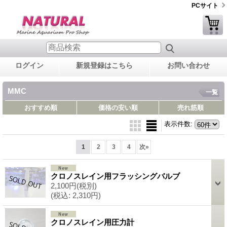
PCサイト
ログイン
新規登録はこちら
お問い合わせ
MMC
一覧
おすすめ順
価格の安い順
売れ筋順
表示件数
:
1
2
3
4
次
»
クロノスレイン用フラッシングバルブ
2,100円
(税別)
(税込
:
2,310円)
クロノスレイン用圧力計