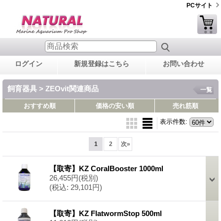
PCサイト
ログイン
新規登録はこちら
お問い合わせ
飼育器具 > ZEOvit関連商品
一覧
おすすめ順
価格の安い順
売れ筋順
表示件数
:
1
2
次
»
【取寄】KZ CoralBooster 1000ml
26,455円
(税別)
(税込
:
29,101円)
【取寄】KZ FlatwormStop 500ml