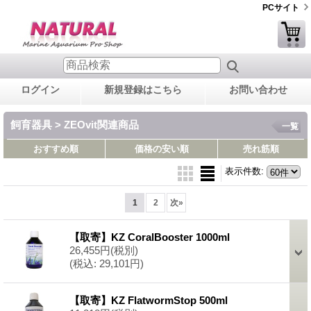
PCサイト
ログイン
新規登録はこちら
お問い合わせ
飼育器具 > ZEOvit関連商品
一覧
おすすめ順
価格の安い順
売れ筋順
表示件数
:
1
2
次
»
【取寄】KZ CoralBooster 1000ml
26,455円
(税別)
(税込
:
29,101円)
【取寄】KZ FlatwormStop 500ml