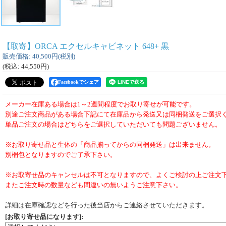
【取寄】ORCA エクセルキャビネット 648+ 黒
販売価格
:
40,500円
(税別)
(税込
:
44,550円
)
Facebookでシェア
メーカー在庫ある場合は1～2週間程度でお取り寄せが可能です。
別途ご注文商品がある場合下記にて在庫品から発送又は同梱発送をご選択
単品ご注文の場合はどちらをご選択していただいても問題ございません。
※お取り寄せ品と生体の「商品揃ってからの同梱発送」は出来ません。
別梱包となりますのでご了承下さい。
※お取寄せ品のキャンセルは不可となりますので、よくご検討の上ご注文
またご注文時の数量なども間違いの無いようご注意下さい。
詳細は在庫確認などを行った後当店からご連絡させていただきます。
[お取り寄せ品になります]
: