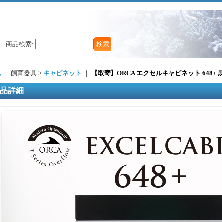
商品検索
:
ム
｜ 飼育器具 >
キャビネット
｜
【取寄】ORCA エクセルキャビネット 648+ 
品詳細