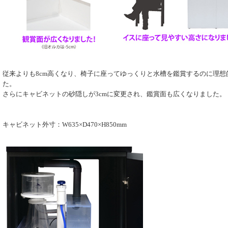
従来よりも8cm高くなり、椅子に座ってゆっくりと水槽を鑑賞するのに理想
た。
さらにキャビネットの砂隠しが3cmに変更され、鑑賞面も広くなりました。
キャビネット外寸：W635×D470×H850mm