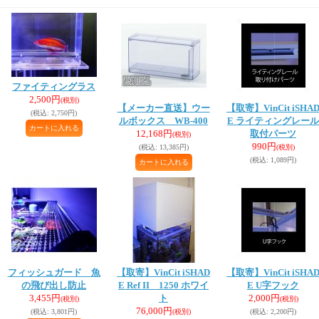
ファイティングラス
2,500円
(税別)
【メーカー直送】ウー
【取寄】VinCit iSHA
(税込
:
2,750円)
ルボックス WB-400
E ライティングレール
12,168円
取付パーツ
(税別)
990円
(税込
:
13,385円)
(税別)
(税込
:
1,089円)
フィッシュガード 魚
【取寄】VinCit iSHAD
【取寄】VinCit iSHA
の飛び出し防止
E Ref II 1250 ホワイ
E U字フック
3,455円
ト
2,000円
(税別)
(税別)
76,000円
(税込
:
3,801円)
(税別)
(税込
:
2,200円)