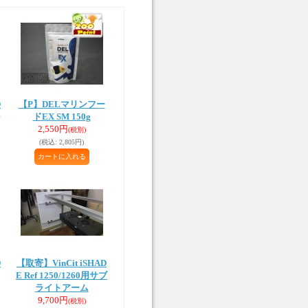
D
【P】DELマリンフー
ドEX SM 150g
2,550円
(税別)
(税込
:
2,805円)
D
【取寄】VinCit iSHAD
E Ref 1250/1260用サブ
ライトアーム
9,700円
(税別)