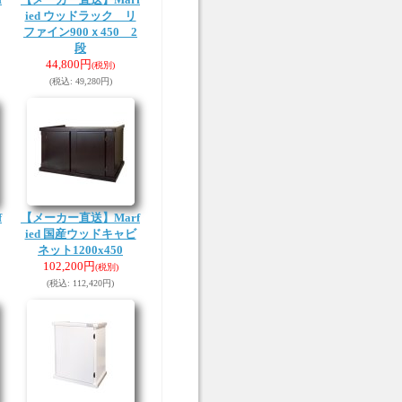
ied ウッドラック リ
ファイン900ｘ450 2
段
44,800円
(税別)
(税込
:
49,280円)
f
【メーカー直送】Marf
ied 国産ウッドキャビ
ネット1200x450
102,200円
(税別)
(税込
:
112,420円)