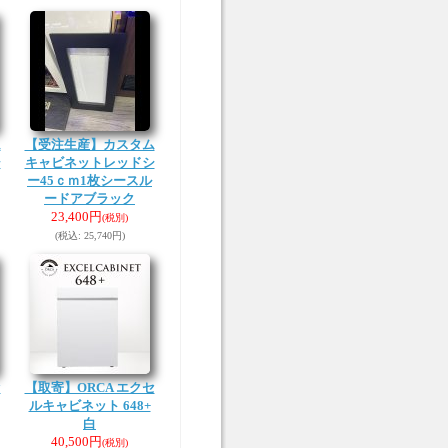
ム
【受注生産】カスタム
シ
キャビネットレッドシ
ー45ｃｍ1枚シースル
ードアブラック
23,400円
(税別)
(税込
:
25,740円)
セ
【取寄】ORCA エクセ
ルキャビネット 648+
白
40,500円
(税別)