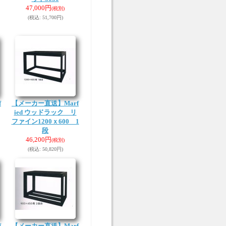
47,000円
(税別)
(税込
:
51,700円)
f
【メーカー直送】Marf
ied ウッドラック リ
ファイン1200ｘ600 1
段
46,200円
(税別)
(税込
:
50,820円)
f
【メーカー直送】Marf