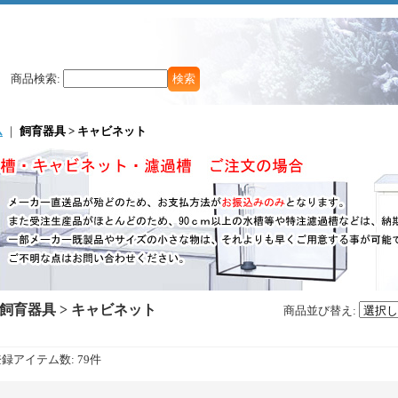
商品検索
:
ム
｜
飼育器具 > キャビネット
飼育器具 > キャビネット
商品並び替え
:
登録アイテム数
:
79件