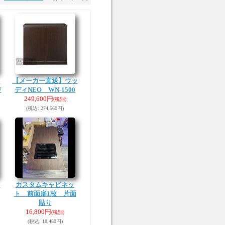
ッ
【メーカー直送】ウッ
W
ディNEO WN-1500
249,600円
(税別)
(税込
:
274,560円)
ッ
カスタムキャビネッ
ト 前面扉1枚 片面
貼り
16,800円
(税別)
(税込
:
18,480円)