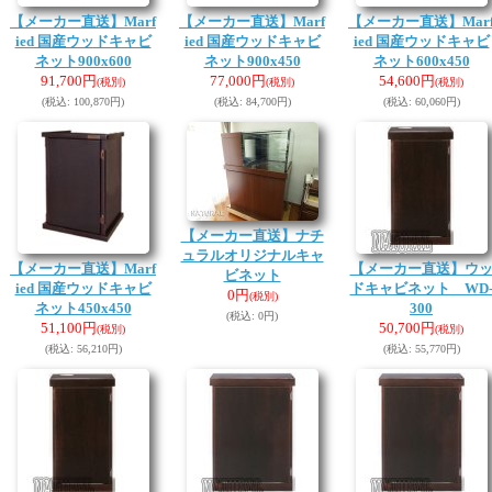
【メーカー直送】Marf
【メーカー直送】Marf
【メーカー直送】Mar
ied 国産ウッドキャビ
ied 国産ウッドキャビ
ied 国産ウッドキャビ
ネット900x600
ネット900x450
ネット600x450
91,700円
77,000円
54,600円
(税別)
(税別)
(税別)
(税込
:
100,870円)
(税込
:
84,700円)
(税込
:
60,060円)
【メーカー直送】ナチ
ュラルオリジナルキャ
【メーカー直送】Marf
【メーカー直送】ウ
ビネット
ied 国産ウッドキャビ
ドキャビネット WD
0円
(税別)
ネット450x450
300
(税込
:
0円)
51,100円
50,700円
(税別)
(税別)
(税込
:
56,210円)
(税込
:
55,770円)