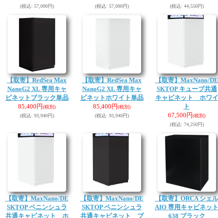
(税込
:
57,090円)
(税込
:
57,090円)
(税込
:
44,550円)
【取寄】RedSea Max
【取寄】RedSea Max
【取寄】MaxNano/D
NanoG2 XL 専用キャ
NanoG2 XL 専用キャ
SKTOP キューブ共通
ビネットブラック単品
ビネットホワイト単品
キャビネット ホワ
85,400円
85,400円
ト
(税別)
(税別)
67,500円
(税込
:
93,940円)
(税込
:
93,940円)
(税別)
(税込
:
74,250円)
【取寄】MaxNano/DE
【取寄】MaxNano/DE
【取寄】ORCA シェ
SKTOP ペニンシュラ
SKTOP ペニンシュラ
AIO 専用キャビネッ
共通キャビネット ホ
共通キャビネット ブ
638 ブラック