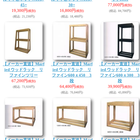
45+
30+
77,000円
(税別)
19,300円
16,800円
(税別)
(税別)
(税込
:
84,700円)
(税込
:
21,230円)
(税込
:
18,480円)
【メーカー直送】Marf
【メーカー直送】Marf
【メーカー直送】Mar
ied ウッドラック リ
ied ウッドラック リ
ied ウッドラック リ
ファインツリー
ファイン600ｘ450 3
ファイン600ｘ300 3
67,200円
段
段
(税別)
64,400円
39,900円
(税込
:
73,920円)
(税別)
(税別)
(税込
:
70,840円)
(税込
:
43,890円)
【メーカー直送】Marf
【メーカー直送】Marf
【メーカー直送】Mar