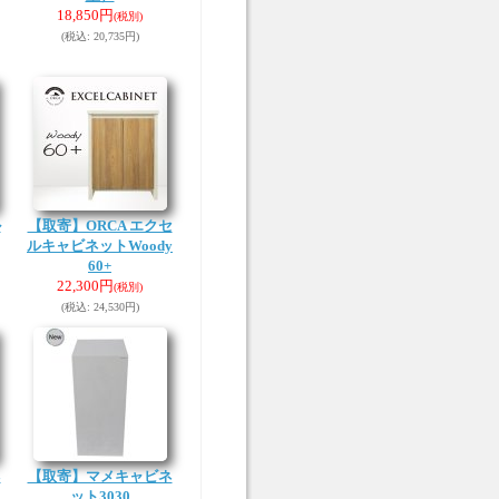
18,850円
(税別)
(税込
:
20,735円)
ル
【取寄】ORCA エクセ
ルキャビネットWoody
60+
22,300円
(税別)
(税込
:
24,530円)
ネ
【取寄】マメキャビネ
ット3030