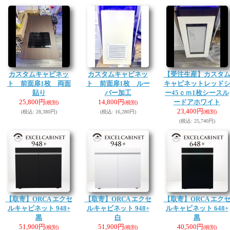
カスタムキャビネッ
カスタムキャビネッ
【受注生産】カスタ
ト 前面扉1枚 両面
ト 前面扉1枚 ルー
キャビネットレッド
貼り
バー加工
ー45ｃｍ1枚シースル
25,800円
14,800円
ードアホワイト
(税別)
(税別)
23,400円
(税込
:
28,380円)
(税込
:
16,280円)
(税別)
(税込
:
25,740円)
【取寄】ORCA エクセ
【取寄】ORCA エクセ
【取寄】ORCA エク
ルキャビネット 948+
ルキャビネット 948+
ルキャビネット 648+
黒
白
黒
51,900円
51,900円
40,500円
(税別)
(税別)
(税別)