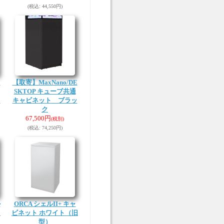
(税込
:
44,550円)
E
【取寄】MaxNano/DE
SKTOP キューブ共通
イ
キャビネット ブラッ
ク
67,500円
(税別)
(税込
:
74,250円)
ル
ORCA シェルII+ キャ
ト
ビネット ホワイト（旧
型）