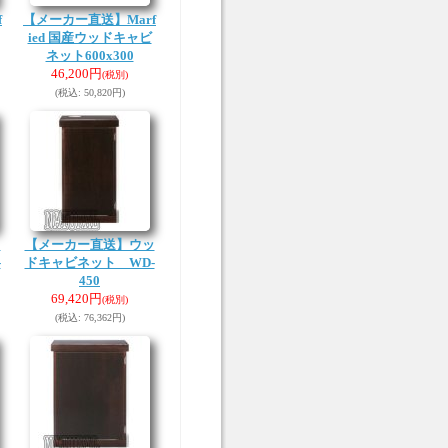
f
【メーカー直送】Marf
ied 国産ウッドキャビ
ネット600x300
46,200円
(税別)
(税込
:
50,820円)
ッ
【メーカー直送】ウッ
-
ドキャビネット WD-
450
69,420円
(税別)
(税込
:
76,362円)