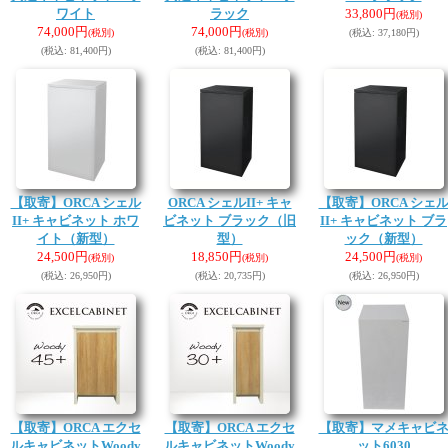
ワイト
ラック
33,800円
(税別)
74,000円
74,000円
(税別)
(税別)
(税込
:
37,180円)
(税込
:
81,400円)
(税込
:
81,400円)
【取寄】ORCA シェル
ORCA シェルII+ キャ
【取寄】ORCA シェ
II+ キャビネット ホワ
ビネット ブラック（旧
II+ キャビネット ブラ
イト（新型）
型）
ック（新型）
24,500円
18,850円
24,500円
(税別)
(税別)
(税別)
(税込
:
26,950円)
(税込
:
20,735円)
(税込
:
26,950円)
【取寄】ORCA エクセ
【取寄】ORCA エクセ
【取寄】マメキャビ
ルキャビネットWoody
ルキャビネットWoody
ット6030