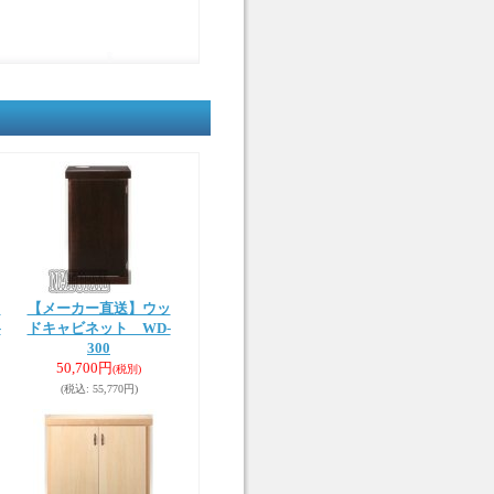
ッ
【メーカー直送】ウッ
-
ドキャビネット WD-
300
50,700円
(税別)
(税込
:
55,770円)