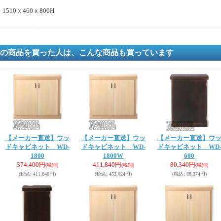
1510ｘ460ｘ800H
の商品を買った人は、こんな商品も買っています
【メーカー直送】ウッ
【メーカー直送】ウッ
【メーカー直送】ウ
ドキャビネット WD-
ドキャビネット WD-
ドキャビネット WD
1800
1800W
600
374,400円
411,840円
80,340円
(税別)
(税別)
(税別)
(税込
:
411,840円)
(税込
:
453,024円)
(税込
:
88,374円)