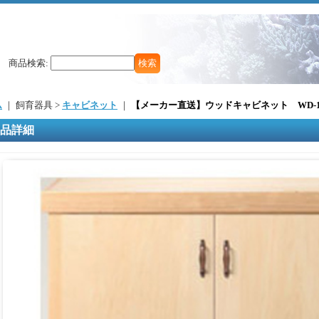
商品検索
:
ム
｜ 飼育器具 >
キャビネット
｜
【メーカー直送】ウッドキャビネット WD-1
品詳細