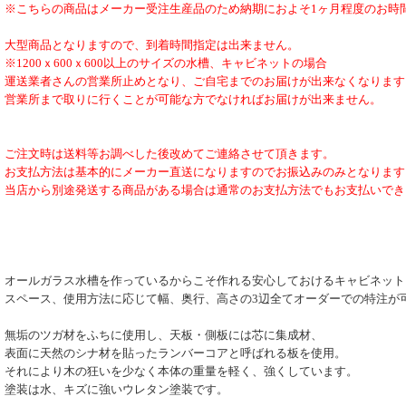
※こちらの商品はメーカー受注生産品のため納期におよそ1ヶ月程度のお時
大型商品となりますので、到着時間指定は出来ません。
※1200ｘ600ｘ600以上のサイズの水槽、キャビネットの場合
運送業者さんの営業所止めとなり、ご自宅までのお届けが出来なくなります
営業所まで取りに行くことが可能な方でなければお届けが出来ません。
ご注文時は送料等お調べした後改めてご連絡させて頂きます。
お支払方法は基本的にメーカー直送になりますのでお振込みのみとなります
当店から別途発送する商品がある場合は通常のお支払方法でもお支払いでき
オールガラス水槽を作っているからこそ作れる安心しておけるキャビネット
スペース、使用方法に応じて幅、奥行、高さの3辺全てオーダーでの特注が
無垢のツガ材をふちに使用し、天板・側板には芯に集成材、
表面に天然のシナ材を貼ったランバーコアと呼ばれる板を使用。
それにより木の狂いを少なく本体の重量を軽く、強くしています。
塗装は水、キズに強いウレタン塗装です。