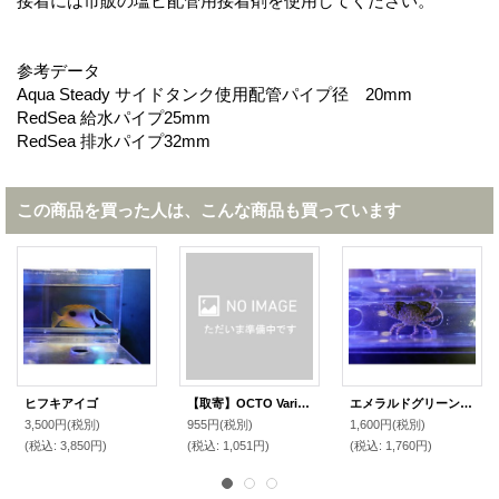
接着には市販の塩ビ配管用接着剤を使用してください。
参考データ
Aqua Steady サイドタンク使用配管パイプ径 20mm
RedSea 給水パイプ25mm
RedSea 排水パイプ32mm
この商品を買った人は、こんな商品も買っています
ヒフキアイゴ
【取寄】OCTO VarioS 6・8給排水 4給水用 VP20塩ビアダプター
エメラルドグリーンクラブ
3,500円
(税別)
955円
(税別)
1,600円
(税別)
(税込
:
3,850円)
(税込
:
1,051円)
(税込
:
1,760円)