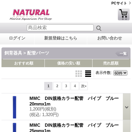
PCサイト
ログイン
新規登録はこちら
お問い合わせ
飼育器具 > 配管パーツ
一覧
おすすめ順
価格の安い順
売れ筋順
表示件数
:
1
2
3
4
次
»
MMC DIN規格カラー配管 パイプ ブルー
20mmx1m
1,200円
(税別)
(税込
:
1,320円)
MMC DIN規格カラー配管 パイプ ブルー
25mmx1m