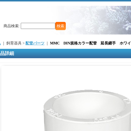
商品検索
:
ム
｜ 飼育器具 >
配管パーツ
｜
MMC DIN規格カラー配管 延長継手 ホワイト
品詳細