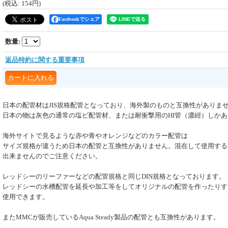
(税込
:
154円
)
Facebookでシェア
数量
:
返品特約に関する重要事項
日本の配管材はJIS規格配管となっており、海外製のものと互換性がありま
日本の物は灰色の通常の塩ビ配管材、または耐衝撃用のHI管（濃紺）しか
海外サイトで見るような赤や青やオレンジなどのカラー配管は
サイズ規格が違うため日本の配管と互換性がありません。混在して使用する
出来ませんのでご注意ください。
レッドシーのリーファーなどの配管規格と同じDIN規格となっております。
レッドシーの水槽配管を延長や加工等をしてオリジナルの配管を作ったりす
使用できます。
またMMCが販売しているAqua Steady製品の配管とも互換性があります。