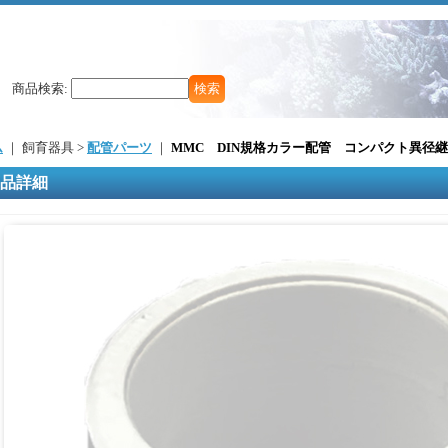
商品検索
:
ム
｜ 飼育器具 >
配管パーツ
｜
MMC DIN規格カラー配管 コンパクト異径継
品詳細