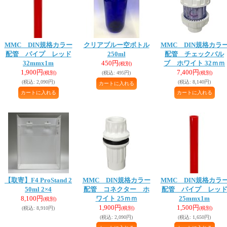
MMC DIN規格カラー
クリアブルー空ボトル
MMC DIN規格カラ
配管 パイプ レッド
250ml
配管 チェックバル
32mmx1m
450円
ブ ホワイト 32ｍｍ
(税別)
1,900円
7,400円
(税別)
(税込
:
495円)
(税別)
(税込
:
2,090円)
(税込
:
8,140円)
【取寄】F4 ProStand 2
MMC DIN規格カラー
MMC DIN規格カラ
50ml 2×4
配管 コネクター ホ
配管 パイプ レッ
8,100円
ワイト 25ｍｍ
25mmx1m
(税別)
1,900円
1,500円
(税込
:
8,910円)
(税別)
(税別)
(税込
:
2,090円)
(税込
:
1,650円)