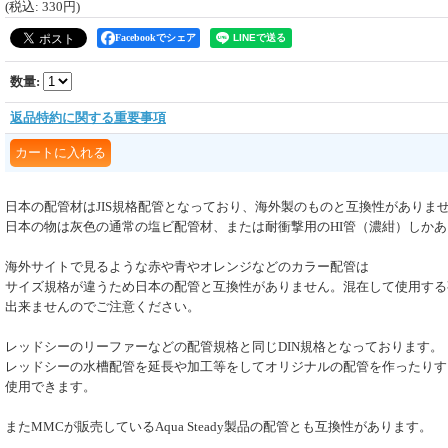
(税込
:
330円
)
Facebookでシェア
数量
:
返品特約に関する重要事項
日本の配管材はJIS規格配管となっており、海外製のものと互換性がありま
日本の物は灰色の通常の塩ビ配管材、または耐衝撃用のHI管（濃紺）しか
海外サイトで見るような赤や青やオレンジなどのカラー配管は
サイズ規格が違うため日本の配管と互換性がありません。混在して使用する
出来ませんのでご注意ください。
レッドシーのリーファーなどの配管規格と同じDIN規格となっております。
レッドシーの水槽配管を延長や加工等をしてオリジナルの配管を作ったりす
使用できます。
またMMCが販売しているAqua Steady製品の配管とも互換性があります。