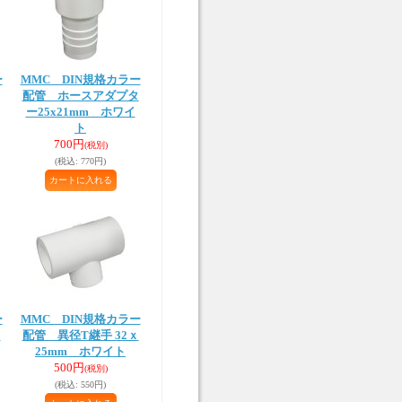
ー
MMC DIN規格カラー
配管 ホースアダプタ
ー25x21mm ホワイ
ト
700円
(税別)
(税込
:
770円)
ー
MMC DIN規格カラー
ド
配管 異径T継手 32ｘ
25mm ホワイト
500円
(税別)
(税込
:
550円)