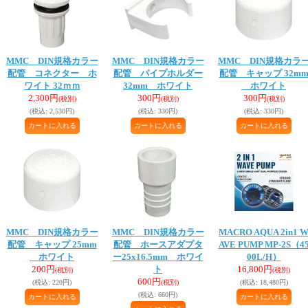
MMC DIN規格カラー
MMC DIN規格カラー
MMC DIN規格カラ
配管 コネクター ホ
配管 パイプホルダー
配管 キャップ 32m
ワイト 32ｍｍ
32mm ホワイト
ホワイト
2,300円
300円
300円
(税別)
(税別)
(税別)
(税込
:
2,530円)
(税込
:
330円)
(税込
:
330円)
MMC DIN規格カラー
MMC DIN規格カラー
MACRO AQUA 2in1 
配管 キャップ 25mm
配管 ホースアダプタ
AVE PUMP MP-2S（4
ホワイト
ー25x16.5mm ホワイ
00L/H）
200円
ト
16,800円
(税別)
(税別)
600円
(税込
:
220円)
(税別)
(税込
:
18,480円)
(税込
:
660円)