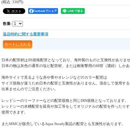
(税込
:
330円
)
Facebookでシェア
数量
:
返品特約に関する重要事項
日本の配管材はJIS規格配管となっており、海外製のものと互換性がありま
日本の物は灰色の通常の塩ビ配管材、または耐衝撃用のHI管（濃紺）しか
海外サイトで見るような赤や青やオレンジなどのカラー配管は
サイズ規格が違うため日本の配管と互換性がありません。混在して使用する
出来ませんのでご注意ください。
レッドシーのリーファーなどの配管規格と同じDIN規格となっております。
レッドシーの水槽配管を延長や加工等をしてオリジナルの配管を作ったりす
使用できます。
またMMCが販売しているAqua Steady製品の配管とも互換性があります。