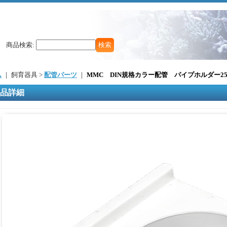
商品検索
:
ム
｜ 飼育器具 >
配管パーツ
｜
MMC DIN規格カラー配管 パイプホルダー2
品詳細