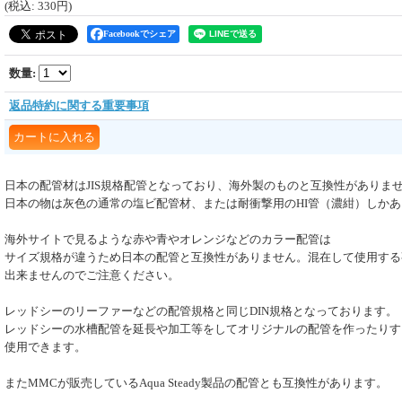
(税込
:
330円
)
Facebookでシェア
数量
:
返品特約に関する重要事項
日本の配管材はJIS規格配管となっており、海外製のものと互換性がありま
日本の物は灰色の通常の塩ビ配管材、または耐衝撃用のHI管（濃紺）しか
海外サイトで見るような赤や青やオレンジなどのカラー配管は
サイズ規格が違うため日本の配管と互換性がありません。混在して使用する
出来ませんのでご注意ください。
レッドシーのリーファーなどの配管規格と同じDIN規格となっております。
レッドシーの水槽配管を延長や加工等をしてオリジナルの配管を作ったりす
使用できます。
またMMCが販売しているAqua Steady製品の配管とも互換性があります。