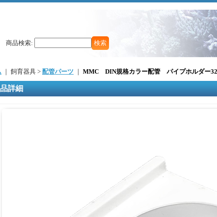
商品検索
:
ム
｜ 飼育器具 >
配管パーツ
｜
MMC DIN規格カラー配管 パイプホルダー3
品詳細