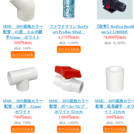
MMC DIN規格カラー
ファウナマリン ReefSt
【取寄】RedSea Reef
配管 45度 エルボ継
art ProBac 60ml
un G2 12000DC
手32mm ホワイト
3,272円
74,800円
(税別)
(税別)
500円
(税別)
(税込
:
3,599円)
(税込
:
82,280円)
(税込
:
550円)
MMC DIN規格カラー
MMC DIN規格カラー
MMC DIN規格カラ
配管 T継手 32mm
配管 ボールバルブ
配管 延長継手 ホ
ホワイト
ホワイト 32ｍｍ
イト 25ｍｍ
700円
1,900円
300円
(税別)
(税別)
(税別)
(税込
:
770円)
(税込
:
2,090円)
(税込
:
330円)