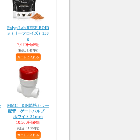
R
Polyp Lab REEF-ROID
S（リーフロイズ）150
g
7,670円
(税別)
(税込
:
8,437円)
ー
MMC DIN規格カラー
ワ
配管 ゲートバルブ
ホワイト 32ｍｍ
10,500円
(税別)
(税込
:
11,550円)