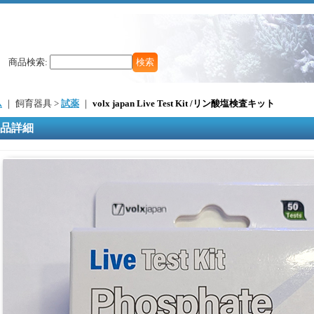
商品検索
:
ム
｜ 飼育器具 >
試薬
｜
volx japan Live Test Kit /リン酸塩検査キット
品詳細