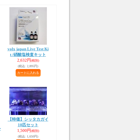
volx japan Live Test Ki
t /硝酸塩検査キット
2,632円
(税別)
(税込
:
2,895円)
【特価】シッタカガイ
10匹セット
シ
1,500円
(税別)
(税込
:
1,650円)