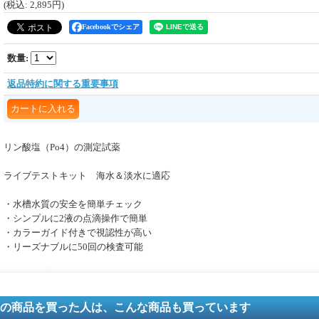
(税込
:
2,895円
)
Facebookでシェア
数量
:
返品特約に関する重要事項
リン酸塩（Po4）の測定試薬
ライブテストキット 海水＆淡水に適応
・水槽水質の安全を簡単チェック
・シンプルに2液の点滴操作で簡単
・カラーガイド付きで視認性が高い
・リーズナブルに50回の検査可能
の商品を買った人は、こんな商品も買っています