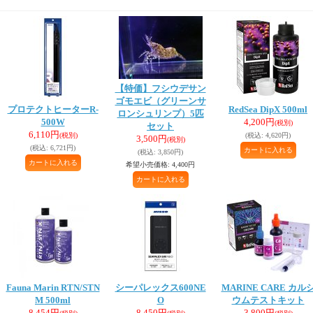
【特価】フシウデサン
ゴモエビ（グリーンサ
プロテクトヒーターR-
RedSea DipX 500ml
ロンシュリンプ）5匹
500W
4,200円
(税別)
セット
6,110円
(税別)
(税込
:
4,620円)
3,500円
(税別)
(税込
:
6,721円)
(税込
:
3,850円)
希望小売価格
:
4,400円
Fauna Marin RTN/STN
シーパレックス600NE
MARINE CARE カル
M 500ml
O
ウムテストキット
8,454円
8,450円
3,800円