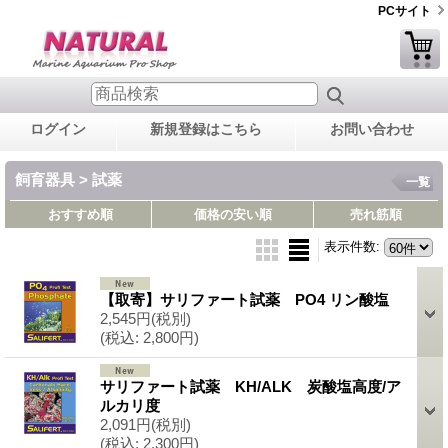
PCサイト
ログイン
新規登録はこちら
お問い合わせ
飼育器具 > 試薬
一覧
おすすめ順
価格の安い順
売れ筋順
表示件数
:
【取寄】サリファート試薬 PO4 リン酸塩
2,545円
(税別)
(税込
:
2,800円)
サリファート試薬 KH/ALK 炭酸塩高度/ア
ルカリ度
2,091円
(税別)
(税込
:
2,300円)