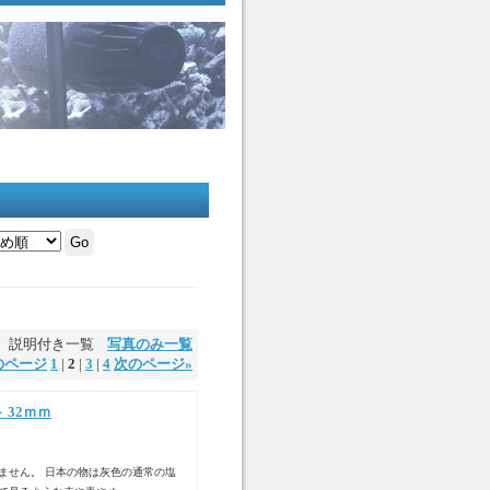
説明付き一覧
写真のみ一覧
のページ
1
|
2
|
3
|
4
次のページ
»
 32ｍｍ
ません。 日本の物は灰色の通常の塩