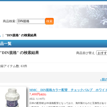
商品検索
:
ム
｜
"DIN規格"
の
検索結果
品一覧
"DIN規格"
の
検索結果
商品並び替え
:
登録アイテム数
:
63件
«
前
MMC DIN規格カラー配管 チェックバルブ ホワイト
7,400円
(税別)
(税込
:
8,140円)
日本の配管材はJIS規格配管となっており、海外製のものと互換性があり