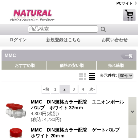
PCサイト
ログイン
新規登録はこちら
お問い合わせ
MMC
一覧
おすすめ順
価格の安い順
売れ筋順
表示件数
:
«
前
1
2
3
4
次
»
MMC DIN規格カラー配管 ユニオンボール
バルブ ホワイト 32ｍｍ
4,300円
(税別)
(税込
:
4,730円)
MMC DIN規格カラー配管 ゲートバルブ
ホワイト 20ｍｍ